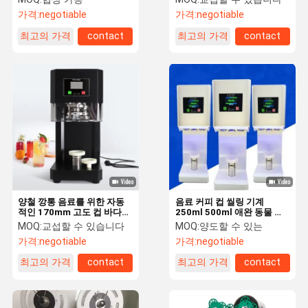
가격:
negotiable
가격:
negotiable
최고의 가격
contact
최고의 가격
contact
양철 깡통 음료를 위한 자동
음료 커피 컵 씰링 기계
적인 170mm 고도 컵 바다표
250ml 500ml 애완 동물 병
범 어업 기계
씰링 기계
MOQ:
교섭할 수 있습니다
MOQ:
양도할 수 있는
가격:
negotiable
가격:
negotiable
최고의 가격
contact
최고의 가격
contact