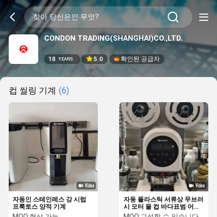
CONDON TRADING(SHANGHAI)CO.,LTD.
18
5.0
확인된 공급자
YEARS
컵 씰링 기계
(6)
자동인 스테인레스 강 시럽
자동 플라스틱 서류상 무브러
프룩토스 양적 기계
시 모터 물 컵 바다표범 어업
기계 완전히
MOQ:
협상 가능
MOQ:
교섭할 수 있습니다