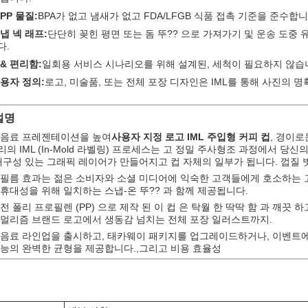
PP 물질:
BPA가 없고 냄새가 없고 FDA/LFGB 식품 접촉 기준을 준수
냅 넥 래프:
단단히 꽂힌 평면 또는 돔 뚜?? 으로 가져가기 및 운송 도중
다.
& 편리함:
일회용 서비스 시나리오를 위해 설계된, 세척이 필요하지 않습
용자 정의:
로고, 미술품, 또는 전체 포장 디자인은 IML를 통해 사진의 
설명
 음료 프레젠테이션을 높여
사용자 지정 로고 IML 주입형 커피 컵
, 경이로
의 IML (In-Mold 라벨링) 프로세스는 고 정밀 주사형조 과정에서 당
내구성 있는 그래픽 레이어가 만들어지고 컵 자체의 일부가 됩니다. 껍질 벗
 필름 효과는 젊은 소비자와 소셜 미디어에 익숙한 고객들에게 호소하는 
휴대성을 위해 일치하는 스냅-온 뚜?? 과 함께 제공됩니다.
전 폴리 프로필렌 (PP) 으로 제작 된 이 컵 은 탁월 한 딱딱 함 과 깨끗 
니멀리즘 브랜드 로고에서 생동감 넘치는 전체 포장 일러스트까지.
음료 라인업을 출시하고, 태카웨이 패키지를 업그레이드하거나, 이벤트에 
능의 완벽한 균형을 제공합니다.,그리고 비용 효율성