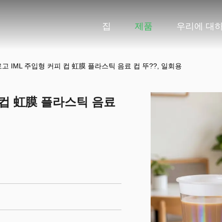
집
제품
우리에 대
고 IML 주입형 커피 컵 虹膜 플라스틱 음료 컵 뚜??, 일회용
 컵 虹膜 플라스틱 음료