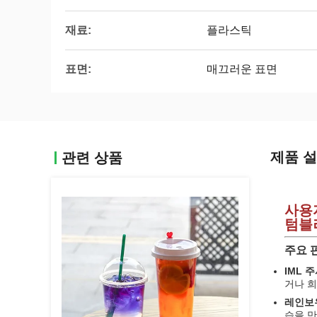
재료:
플라스틱
표면:
매끄러운 표면
제품 
관련 상품
사용자
텀블
주요 
IML 
거나 
레인보우
습을 만