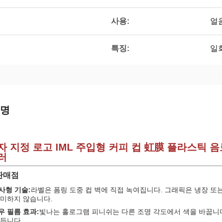
사용:
얼음
특징:
일
설명
 지정 로고 IML 주입형 커피 컵 虹膜 플라스틱 음료
러
판매점
주사형 기술:
라벨은 폼링 도중 컵 벽에 직접 녹여집니다. 그래픽은 냉장 또
희미하지 않습니다.
 필름 효과:
빛나는 홀로그램 피니쉬는 다른 조명 각도에서 색을 바꿉니다
듭니다.