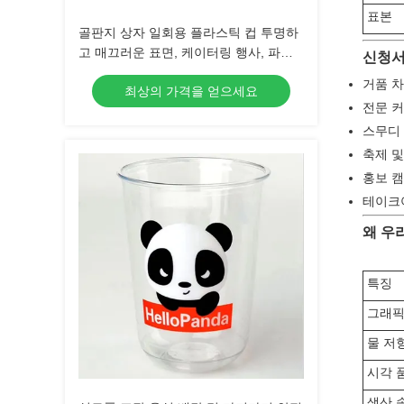
표본
골판지 상자 일회용 플라스틱 컵 투명하
고 매끄러운 표면, 케이터링 행사, 파티
신청
및 식품 서비스 사업에 이상적
거품 차
최상의 가격을 얻으세요
전문 커
스무디 
축제 및
홍보 캠
테이크
왜 우리
특징
그래픽
물 저
시각 
생산 