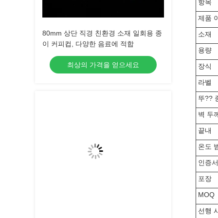
항목
제품 
80mm 상단 직경 친환경 소재 일회용 종
소재
이 커피컵, 다양한 음료에 적합
용량
최상의 가격을 얻으세요
장식
라벨
뚜??
벽 두
끝내
온도 
인증
포장
MOQ
선행 