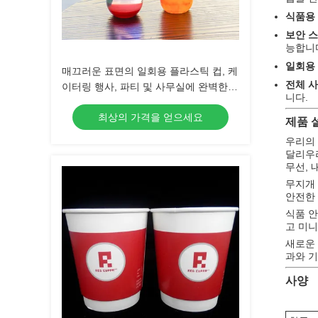
식품용 
보안 스
능합니
일회용 
매끄러운 표면의 일회용 플라스틱 컵, 케
전체 사
이터링 행사, 파티 및 사무실에 완벽한
니다.
골판지 상자
최상의 가격을 얻으세요
제품 
우리의
달리우리
무선, 
무지개
안전한 
식품 안
고 미
새로운 
과와 기
사양