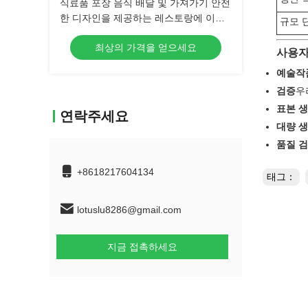
식료품 포장 음식 배달 및 가져가기 안전
한 디자인을 제공하는 레스토랑에 이상
규모 
적인 일회용 플라스틱 식품 용기
최상의 가격을 얻으세요
사용자
예술작
검증
우
표본 
연락주세요
대량 
품질 검
+8618217604134
태그：
lotuslu8286@gmail.com
지금 접촉하세요