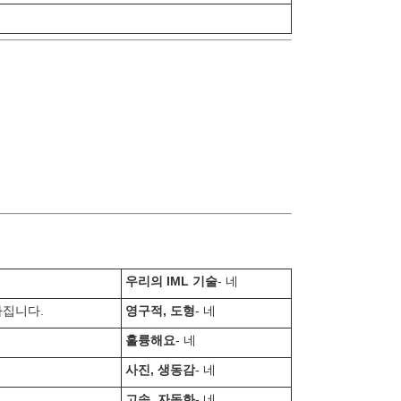
우리의 IML 기술
- 네
라집니다.
영구적, 도형
- 네
훌륭해요
- 네
사진, 생동감
- 네
고속, 자동화
- 네