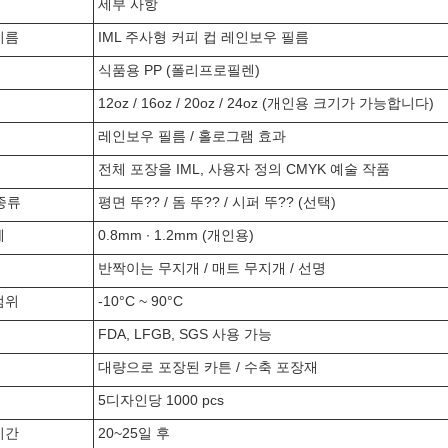
세부 사항
이름
IML 주사형 커피 컵 레인보우 필름
식품용 PP (폴리프로필렌)
12oz / 16oz / 20oz / 24oz (개인용 크기가 가능합니다)
레인보우 필름 / 홀로그램 효과
전체 포장을 IML, 사용자 정의 CMYK 예술 작품
 종류
평면 뚜?? / 돔 뚜?? / 시퍼 뚜?? (선택)
께
0.8mm ∙ 1.2mm (개인용)
반짝이는 무지개 / 매트 무지개 / 선명
범위
-10°C ~ 90°C
서
FDA, LFGB, SGS 사용 가능
대량으로 포장된 카튼 / 수축 포장재
5디자인당 1000 pcs
시간
20~25일 후