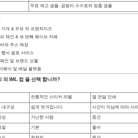
무료 재고 샘플; 곰팡이 수수료와 맞춤 샘플
서
 가게 & 우유 차 프랜차이즈
피 체인 & 세 번째 웨이브 카페
바와 주스 매장
 행사 음료 서비스
페인 및 브랜드 선물
아웨이 및 배달 플랫폼
 의 IML 컵 을 선택 합니까?
전통적인 스티커 라벨
열 전달 인쇄
 내구성
쉽게 벗겨집니다.
시간이 지남에 따라 사
항성
가난한 사람
중간
품질
기본
좋아
속도
천천히
중간