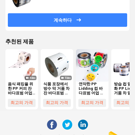
계속하다
추천된 제품
음식 패킹을 위
식품 포장에서
연약한 PP
방습 컵 밀봉
한 PP 커피 잔
방수 막 거품 차
Lidding 컵 바
화 PP Lidd
바다표범 어업
잔 바다표범 어
다표범 어업 영
거품 차 밀봉
영화
업 영화
화 방습 우유 차
화
126*122MM
바다표범 어업
최고의 가격
최고의 가격
최고의 가격
최고의 가
누출 방지
영화