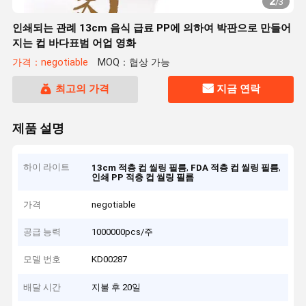
2
/
3
인쇄되는 관례 13cm 음식 급료 PP에 의하여 박판으로 만들어
지는 컵 바다표범 어업 영화
가격：negotiable
MOQ：협상 가능
최고의 가격
지금 연락
제품 설명
하이 라이트
,
,
13cm 적층 컵 씰링 필름
FDA 적층 컵 씰링 필름
인쇄 PP 적층 컵 씰링 필름
가격
negotiable
공급 능력
1000000pcs/주
모델 번호
KD00287
배달 시간
지불 후 20일